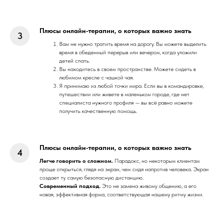
Плюсы онлайн-терапии, о которых важно знать
Вам не нужно тратить время на дорогу. Вы можете выделить
время в обеденный перерыв или вечером, когда уложили
детей спать.
Вы находитесь в своем пространстве. Можете сидеть в
любимом кресле с чашкой чая.
Я принимаю из любой точки мира. Если вы в командировке,
путешествии или живете в маленьком городе, где нет
специалиста нужного профиля — вы всё равно можете
получить качественную помощь.
Плюсы онлайн-терапии, о которых важно знать
Легче говорить о сложном.
Парадокс, но некоторым клиентам
проще открыться, глядя на экран, чем сидя напротив человека. Экран
создает ту самую безопасную дистанцию.
Современный подход.
Это не замена живому общению, а его
новая, эффективная форма, соответствующая нашему ритму жизни.