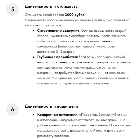
Длительность и стоимость
Стоимость одной сессии
3000 рублей.
Длительность работы мы намечаем вместе как план, она зависит от
нескольких параметров:
Ситуативная поддержка:
Если вы переживаете острый
стресс, нуждаетесь в «разборе полетов» после сложного
события или хотите освоить конкретные техники
самопомощи (например, при тревоге), может быть
достаточно 3–5 встреч.
Глубинная проработка:
Если речь идет о хронической
низкой самооценке, повторяющихся сценариях в отношениях,
последствиях психологических травм или затяжном
выгорании, потребуется больше времени — от нескольких
месяцев. Мы будем не просто снимать симптомы, а менять
устоявшиеся паттерны мышления и поведения.
Длительность и ваши цели
Конкретные изменения:
«Перестать бояться публичных
выступлений», «научиться отстаивать личные границы на
работе», «выйти из созависимых отношений». На такие цели
мы можем составить довольно четкий план и двигаться к
результату поэтапно.