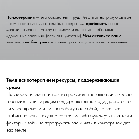
Психотерапия
— это совместный труд. Результат напрямую связан
с тем, насколько вы готовы быть открытым,
пробовать
новые
модели поведения между сессиями и выполнять небольшие
«домашние задания» (если они уместны).
Чем активнее ваше
участие, т
ем быстрее
мы можем прийти к устойчивым изменениям.
Темп психотерапии и ресурсы, поддерживающая
среда
На скорость влияет и то, что происходит в вашей жизни «вне
терапии». Есть ли рядом поддерживающие люди, достаточно
ли у вас времени и сил на работу над собой, насколько
стабильно ваше текущее состояние. Мы будем учитывать эти
факторы, чтобы не перегружать вас и идти в комфортном для
вас темпе.