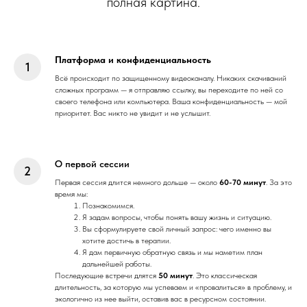
полная картина.
Платформа и конфиденциальность
Всё происходит по защищенному видеоканалу. Никаких скачиваний
сложных программ — я отправляю ссылку, вы переходите по ней со
своего телефона или компьютера. Ваша конфиденциальность — мой
приоритет. Вас никто не увидит и не услышит.
О первой сессии
Первая сессия длится немного дольше — около
60-70 минут
. За это
время мы:
Познакомимся.
Я задам вопросы, чтобы понять вашу жизнь и ситуацию.
Вы сформулируете свой личный запрос: чего именно вы
хотите достичь в терапии.
Я дам первичную обратную связь и мы наметим план
дальнейшей работы.
Последующие встречи длятся
50 минут
. Это классическая
длительность, за которую мы успеваем и «провалиться» в проблему, и
экологично из нее выйти, оставив вас в ресурсном состоянии.