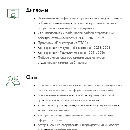
Дипломы
Повышение квалификации «Организация консультативной
работы и психологическая помощь взрослым и детям в
ситуациях переживания горя и утраты»
Специализация «Особенности работы с тревожными
расстройствами личности» 200 ч, 2023, 2025
Практикум «Психотерапия ПТСР»
Конференция «Наука и образование» 2023, 2024
Конференция «Гештальт-мозаика» 2024, 2026
Победа в акселераторе стартапов, в конкурсе
студенческих стартапов 5й волны
Опыт
В течение последних шести лет я занималась построением
бизнеса и обучением в сфере психологических наук
В настоящее время я консультирую в рамках частной
практики как психолог и гештальт-терапевт
Я регулярно прохожу личную терапию и супервизию, езжу
на шаттлы, интенсивы
Интересуюсь предпринимательской деятельностью в
сфере стартапов
Автор дневника сопровождения прокрастинации «Всего 1
%» https://vsego1procent.ru/