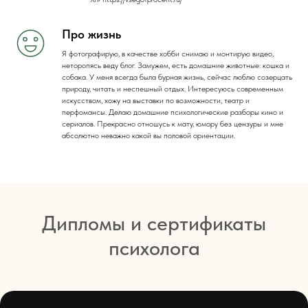
Про жизнь
Я фотографирую, в качестве хобби снимаю и монтирую видео,
неторопясь веду блог. Замужем, есть домашние животные: кошка и
собака. У меня всегда была бурная жизнь, сейчас люблю созерцать
природу, читать и неспешный отдых. Интересуюсь современным
искусством, хожу на выставки по возможности, театр и
перфомансы. Делаю домашние психологические разборы кино и
сериалов. Прекрасно отношусь к мату, юмору без цензуры и мне
абсолютно неважно какой вы половой ориентации.
Дипломы и сертификаты
психолога