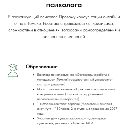
психолога
Я практикующий психолог. Провожу консультации онлайн и
очно в Томске. Работаю с тревожностью, кризисами,
сложностями в отношениях, вопросами самоопределения и
жизненных изменений.
Образование
Бакалавр по направлению «Организация работы с
молодежью» (Томский государственный университет
систем управления)
Магистр по направлению «Практическая психология и
консультирование» (Томский государственный
педагогический университет)
1-я ступень гештальт-терапии (Московский гештальт-
институт) — 180 часов, 2-я ступень в процессе до 2027
года
Участник двух супервизорских групп, регулярная
супервизия, участник сообщества МГИ